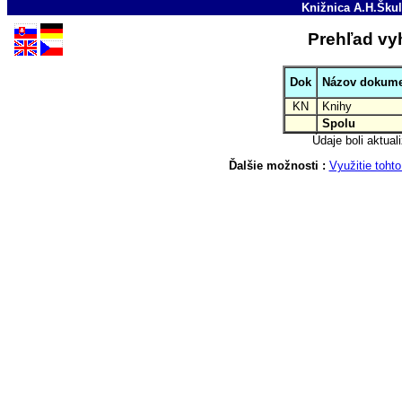
Knižnica A.H.Škul
Prehľad vy
Dok
Názov dokum
KN
Knihy
Spolu
Údaje boli aktua
Ďalšie možnosti :
Využitie toh