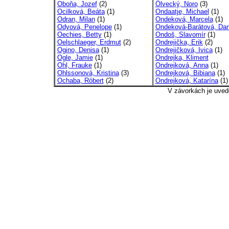
Oboňa, Jozef
(2)
Ölvecký, Noro
(3)
Ocilková, Beáta
(1)
Ondaatje, Michael
(1)
Odran, Milan
(1)
Ondeková, Marcela
(1)
Odyová, Penelope
(1)
Ondeková-Barátová, Dan
Oechies, Betty
(1)
Ondoš, Slavomír
(1)
Oelschlaeger, Erdmut
(2)
Ondrejička, Erik
(2)
Ogino, Denisa
(1)
Ondrejičková, Ivica
(1)
Ogle, Jamie
(1)
Ondrejka, Kliment
Ohl, Frauke
(1)
Ondrejková, Anna
(1)
Ohlssonová, Kristina
(3)
Ondrejková, Bibiana
(1)
Ochaba, Róbert
(2)
Ondrejková, Katarína
(1)
V závorkách je uved