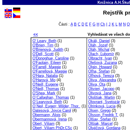
Knižnica A.H.Škul
Rejstřík p
Části :
A
B
C
D
E
F
G
H
Ch
I
J
K
L
M
N
O
<<
Vyhledávat ve všech d
O' Leary, Beth
(1)
Okáli, Daniel
(3)
O'Brien, Tim
(1)
Oláh, Jozef
(1)
O'Brienová, Judith
(1)
Oláh, Michal
(3)
O'Dell, Scott
(1)
Olach, Ľubomír
(6)
O'Donoghue, Caroline
(1)
Olbracht, Ivan
(1)
O'Faolain, Eileen
(1)
Olešová, Zuzana
(2)
O'Farrell, Maggie
(1)
Olgin, Howard
(1)
O'Farrellová, Maggie
(1)
Oľha, Štefan
(1)
O'Hara, Natalia
(1)
Oľhová, Tereza
(3)
O'Harová, Mo
(4)
Oliva, Alexandra
(1)
O'Neill, Eugene
(1)
Oliva, Ota
(1)
O'Neill, Thomas
(1)
Olivieri, Jacopo
(4)
O'Shea, Mark
(1)
Olivová, Jana
(2)
O`Callaghan, Thomas
(1)
Ološtiak, Martin
(1)
O´Learyová, Beth
(1)
Olovrant, Svetozár
(1)
O´Neil, Eugen; Wilder, Thor..
(1)
Olrinková, Lucia
(6)
Oatesová, Joyce Carol
(4)
Olsen, Gregg
(2)
Obermann, Alois
(1)
Olsson, Fredrik T.
(1)
Obermannová, Irena
(1)
Olšav, Štefan
(1)
Obert, Viliam
(3)
Olšiak, Marcel
(1)
Obert, Viliam PhDr.CSc
(1)
Olujičová, Gordana
(1)