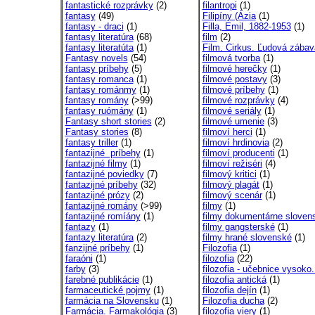
fantastické rozprávky
(2)
filantropi
(1)
fantasy
(49)
Filipíny (Ázia
(1)
fantasy - draci
(1)
Filla, Emil, 1882-1953
(1)
fantasy literatúra
(68)
film
(2)
fantasy literatúta
(1)
Film. Cirkus. Ľudová zábav
Fantasy novels
(54)
filmová tvorba
(1)
fantasy príbehy
(5)
filmové herečky
(1)
fantasy romanca
(1)
filmové postavy
(3)
fantasy románmy
(1)
filmové príbehy
(1)
fantasy romány
(>99)
filmové rozprávky
(4)
fantasy ruómány
(1)
filmové seriály
(1)
Fantasy short stories
(2)
filmové umenie
(3)
Fantasy stories
(8)
filmoví herci
(1)
fantasy triller
(1)
filmoví hrdinovia
(2)
fantazijné príbehy
(1)
filmoví producenti
(1)
fantazijné filmy
(1)
filmoví režiséri
(4)
fantazijné poviedky
(7)
filmový kritici
(1)
fantazijné príbehy
(32)
filmový plagát
(1)
fantazijné prózy
(2)
filmový scenár
(1)
fantazijné romány
(>99)
filmy
(1)
fantazijné romíány
(1)
filmy dokumentárne sloven
fantazy
(1)
filmy gangsterské
(1)
fantazy literatúra
(2)
filmy hrané slovenské
(1)
fanzijné príbehy
(1)
Filozofia
(1)
faraóni
(1)
filozofia
(22)
farby
(3)
filozofia - učebnice vysoko.
farebné publikácie
(1)
filozofia antická
(1)
farmaceutické pojmy
(1)
filozofia dejín
(1)
farmácia na Slovensku
(1)
Filozofia ducha
(2)
Farmácia. Farmakológia
(3)
filozofia viery
(1)