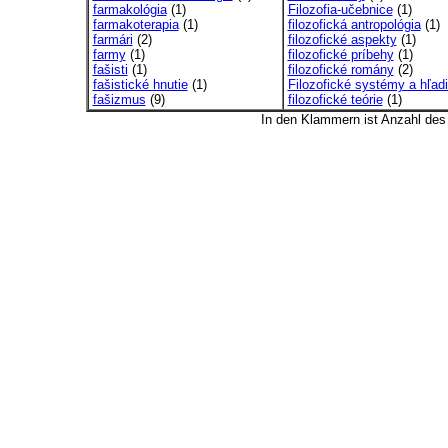
farmakológia
(1)
Filozofia-učebnice
(1)
farmakoterapia
(1)
filozofická antropológia
(1)
farmári
(2)
filozofické aspekty
(1)
farmy
(1)
filozofické príbehy
(1)
fašisti
(1)
filozofické romány
(2)
fašistické hnutie
(1)
Filozofické systémy a hľadi
fašizmus
(9)
filozofické teórie
(1)
In den Klammern ist Anzahl de