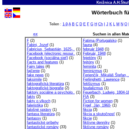
Knižnica A.H.Škul
Wörterbuch fü
Teilen :
1-9
A
B
C
D
E
F
G
H
Ch
I
J
K
L
M
N
O
<<
Suchen in allen Mate
F
(2)
Fatima (Portugalsko
(1)
Fabini, Jozef
(1)
fauna
(4)
Fabricius, Sebastián, 1625-..
(1)
február 1948
(1)
Facebook (electronic resour..
(1)
Február, 1948
(1)
Facebook (sociálna sieť)
(1)
fejetóny
(1)
Facts and features
(1)
fejtóny
(1)
Fairy tales
(4)
feminita
(1)
fajčenie
(1)
feminizmus
(1)
fake news
(1)
Ferienčík, Mikuláš Štefan,.
faksimile
(1)
Ferlinghetti, Lawrence
(1)
faktografická literatúra
(1)
fetišizmus
(1)
faktografické biografie
(2)
feudalizmus
(1)
faktory sociálne a psycholo..
(1)
Feuerbach, Ludwig, 1804-1
fakty
(2)
FIA
(3)
fakty o vlkoch
(1)
Fiction for women
(3)
faleristika
(1)
Figeľ, Ján, 1960-
(1)
falošné správy
(1)
fikcia
(3)
fantasa literatúra
(1)
fikcia a skutočnosť
(1)
fantassy
(1)
fikcie
(1)
fantastické príbehy
fiktívne denníky
(1)
fantastické romány
(33)
fiktívne romány
(2)