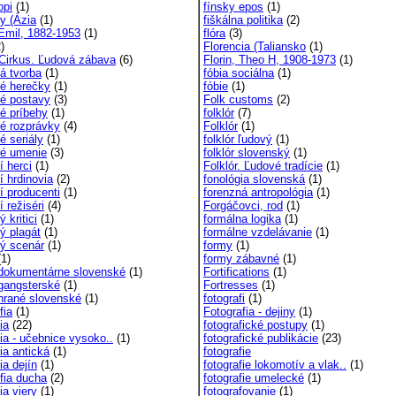
opi
(1)
fínsky epos
(1)
ny (Ázia
(1)
fiškálna politika
(2)
 Emil, 1882-1953
(1)
flóra
(3)
)
Florencia (Taliansko
(1)
 Cirkus. Ľudová zábava
(6)
Florin, Theo H, 1908-1973
(1)
vá tvorba
(1)
fóbia sociálna
(1)
vé herečky
(1)
fóbie
(1)
vé postavy
(3)
Folk customs
(2)
vé príbehy
(1)
folklór
(7)
vé rozprávky
(4)
Folklór
(1)
é seriály
(1)
folklór ľudový
(1)
vé umenie
(3)
folklór slovenský
(1)
í herci
(1)
Folklór. Ľudové tradície
(1)
í hrdinovia
(2)
fonológia slovenská
(1)
í producenti
(1)
forenzná antropológia
(1)
í režiséri
(4)
Forgáčovci, rod
(1)
ý kritici
(1)
formálna logika
(1)
ý plagát
(1)
formálne vzdelávanie
(1)
vý scenár
(1)
formy
(1)
1)
formy zábavné
(1)
 dokumentárne slovenské
(1)
Fortifications
(1)
 gangsterské
(1)
Fortresses
(1)
 hrané slovenské
(1)
fotografi
(1)
fia
(1)
Fotografia - dejiny
(1)
ia
(22)
fotografické postupy
(1)
fia - učebnice vysoko..
(1)
fotografické publikácie
(23)
fia antická
(1)
fotografie
fia dejín
(1)
fotografie lokomotív a vlak..
(1)
ofia ducha
(2)
fotografie umelecké
(1)
fia viery
(1)
fotografovanie
(1)