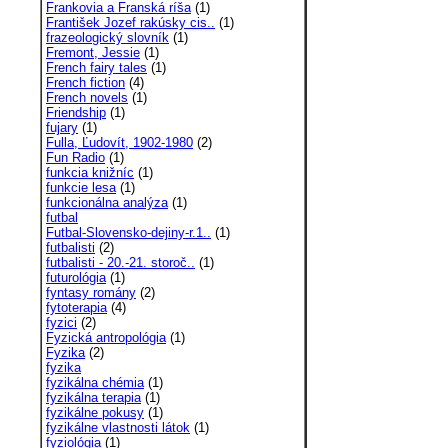
Frankovia a Franská ríša
(1)
František Jozef rakúsky cis..
(1)
frazeologický slovník
(1)
Fremont, Jessie
(1)
French fairy tales
(1)
French fiction
(4)
French novels
(1)
Friendship
(1)
fujary
(1)
Fulla, Ľudovít, 1902-1980
(2)
Fun Radio
(1)
funkcia knižníc
(1)
funkcie lesa
(1)
funkcionálna analýza
(1)
futbal
Futbal-Slovensko-dejiny-r.1..
(1)
futbalisti
(2)
futbalisti - 20.-21. storoč..
(1)
futurológia
(1)
fyntasy romány
(2)
fytoterapia
(4)
fyzici
(2)
Fyzická antropológia
(1)
Fyzika
(2)
fyzika
fyzikálna chémia
(1)
fyzikálna terapia
(1)
fyzikálne pokusy
(1)
fyzikálne vlastnosti látok
(1)
fyziológia
(1)