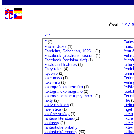
Časti :
1-9
A
<<
F
(2)
Fatim
Fabini, Jozef
(1)
fauna
Fabricius, Sebastián, 1625-..
(1)
febru
Facebook (electronic resour..
(1)
Febru
Facebook (sociálna sieť)
(1)
fejetó
Facts and features
(1)
fejtón
Fairy tales
(4)
femini
fajčenie
(1)
femin
fake news
(1)
Ferien
faksimile
(1)
Ferlin
faktografická literatúra
(1)
fetiš
faktografické biografie
(2)
feuda
faktory sociálne a psycholo..
(1)
Feuer
fakty
(2)
FIA
(3
fakty o vlkoch
(1)
Ficti
faleristika
(1)
Figeľ,
falošné správy
(1)
fikcia
fantasa literatúra
(1)
fikci
fantassy
(1)
fikcie
fantastické príbehy
fiktív
fantastické romány
(33)
fiktí