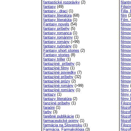
fantastické rozprávky
(2)
filantr
fantasy
(49)
Filipí
fantasy - draci
(1)
Filla,
fantasy literatúra
(68)
film
(2
fantasy literatúta
(1)
Film.
Fantasy novels
(54)
filmo
fantasy príbehy
(5)
filmo
fantasy romanca
(1)
filmo
fantasy románmy
(1)
filmo
fantasy romány
(>99)
filmo
fantasy ruómány
(1)
filmov
Fantasy short stories
(2)
filmo
Fantasy stories
(8)
filmov
fantasy triller
(1)
filmov
fantazijné príbehy
(1)
filmov
fantazijné filmy
(1)
filmov
fantazijné poviedky
(7)
filmov
fantazijné príbehy
(32)
filmov
fantazijné prózy
(2)
filmo
fantazijné romány
(>99)
filmy
(
fantazijné romíány
(1)
filmy
fantazy
(1)
filmy
fantazy literatúra
(2)
filmy
fanzijné príbehy
(1)
Filozo
faraóni
(1)
filozof
farby
(3)
filozo
farebné publikácie
(1)
filozo
farmaceutické pojmy
(1)
filozo
farmácia na Slovensku
(1)
Filoz
Farmácia. Farmakológia
(3)
filozo