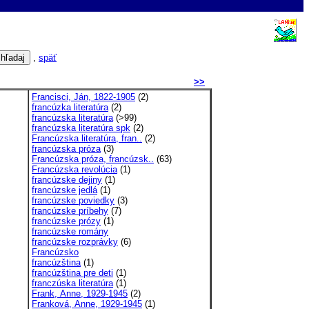
,
späť
>>
Francisci, Ján, 1822-1905
(2)
francúzka literatúra
(2)
francúzska literatúra
(>99)
francúzska literatúra spk
(2)
Francúzska literatúra, fran..
(2)
francúzska próza
(3)
Francúzska próza, francúzsk..
(63)
Francúzska revolúcia
(1)
francúzske dejiny
(1)
francúzske jedlá
(1)
francúzske poviedky
(3)
francúzske príbehy
(7)
francúzske prózy
(1)
francúzske romány
francúzske rozprávky
(6)
Francúzsko
francúzština
(1)
francúzština pre deti
(1)
franczúska literatúra
(1)
Frank, Anne, 1929-1945
(2)
Franková, Anne, 1929-1945
(1)