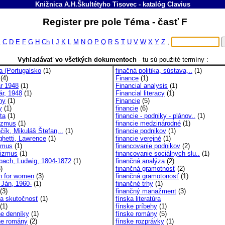
Knižnica A.H.Škultétyho Tisovec
-
katalóg
Clavius
Register pre pole Téma - časť F
B
C
D
E
F
G
H
Ch
I
J
K
L
M
N
O
P
Q
R
S
T
U
V
W
X
Y
Z
,
Vyhľadávať vo všetkých dokumentoch
-
tu sú použité termíny :
a (Portugalsko
(1)
finačná politika, sústava,..
(1)
(4)
Finance
(1)
ár 1948
(1)
Financial analysis
(1)
ár, 1948
(1)
Financial literacy
(1)
ny
(1)
Financie
(5)
y
(1)
financie
(6)
ta
(1)
financie - podniky - plánov..
(1)
izmus
(1)
financie medzinárodné
(1)
čík, Mikuláš Štefan,..
(1)
financie podnikov
(1)
ghetti, Lawrence
(1)
financie verejné
(1)
izmus
(1)
financovanie podnikov
(2)
lizmus
(1)
financovanie sociálnych slu..
(1)
bach, Ludwig, 1804-1872
(1)
finančná analýza
(2)
)
finančná gramotnosť
(2)
on for women
(3)
finančná gramotonosť
(1)
 Ján, 1960-
(1)
finančné trhy
(1)
(3)
finančný manažment
(3)
a a skutočnosť
(1)
fínska literatúra
(1)
fínske príbehy
(1)
ne denníky
(1)
fínske romány
(5)
vne romány
(2)
fínske rozprávky
(1)