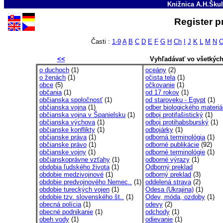
Knižnica A.H.Škul
Register p
Časti :
1-9
A
B
C
D
E
F
G
H
Ch
I
J
K
L
M
N
<<
Vyhľadávať vo všetkýc
o duchoch
(1)
oceány
(2)
o ženách
(1)
očista tela
(1)
obce
(5)
očkovanie
(1)
občania
(1)
od 17 rokov
(1)
občianska spoločnosť
(1)
od staroveku - Egypt
(1)
občianska vojna
(1)
odber biologického materiá
občianska vojna v Španielsku
(1)
odboj protifašistický
(1)
občianska výchova
(1)
odboj protihabsburský
(1)
občianske konflikty
(1)
odbojárky
(1)
občianske práva
(1)
odborná terminológia
(1)
občianske právo
(1)
odborné publikácie
(92)
občianske vojny
(1)
odborné terminológie
(1)
občianskoprávne vzťahy
(1)
odborné výrazy
(1)
obdobia ľudského života
(1)
Odborný preklad
obdobie medzivojnové
(1)
odborný preklad
(3)
obdobie predvojnového Nemec..
(1)
oddelená strava
(2)
obdobie tureckých vojen
(1)
Odesa (Ukrajina)
(1)
obdobie tzv. slovenského št..
(1)
Odev, móda, ozdoby
(1)
obecná polícia
(1)
odevy
(2)
obecné podnikanie
(1)
odchody
(1)
obeh vody
(1)
odievanie
(1)