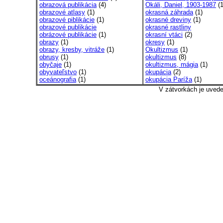
obrazová publikácia
(4)
Okáli, Daniel, 1903-1987
(1
obrazové atlasy
(1)
okrasná záhrada
(1)
obrazové piblikácie
(1)
okrasné dreviny
(1)
obrazové publikácie
okrasné rastliny
obrázové publikácie
(1)
okrasní vtáci
(2)
obrazy
(1)
okresy
(1)
obrazy, kresby, vitráže
(1)
Okultizmus
(1)
obrusy
(1)
okultizmus
(8)
obyčaje
(1)
okultizmus, mágia
(1)
obyvateľstvo
(1)
okupácia
(2)
oceánografia
(1)
okupácia Paríža
(1)
V zátvorkách je uved