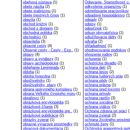
obehová sústava
(1)
Odievanie. Starostlivosť o.
obete násilia
(2)
odkyslenie organizmu
(1)
obete stalinizmu
(1)
odmeňovanie pracovníkov
obete trestných činov
(1)
odpadové hospodárstvo
(1
obezita
(1)
odpady
(2)
obchod knižný
(1)
odpisy
(1)
obchod s drogami
(1)
odpočinok
(1)
obchodná politika
(2)
odsun obyvateľstva
(1)
obchodníci
(1)
odtučňovacie diéty
(1)
objavitelia
(3)
odvaha
(2)
objavné cesty
(4)
ohľaduplnosť
(1)
Objavné cesty - Cesty - Exp..
(1)
ohodnocovanie podnikov
(1
objavy
(4)
ohrozenie rodiny
(1)
objavy a vynálezy
(1)
ochorenie
(1)
objavy archeologické
(1)
ochotnícke divadlo
(2)
obliehanie Leningradu
(1)
ochrana detí
(2)
obloha
(1)
ochrana lesov
(2)
obloha hviezdna
(1)
ochrana ľudských práv
(2)
obojživelníky
(1)
ochrana pôdy
(1)
obojživelníky, plazy
(1)
ochrana právna
(1)
obrana jaskynného komplexu
(1)
ochrana pred toxínmi
(1)
obrana Veľkého čínskeho múru
(1)
ochrana prírody
obratlovci
(1)
ochrana rastlín
(3)
obrázková encyklopédia
(1)
ochrana sociálna
(1)
obrázkové čítanie
(3)
ochrana vtákov
(1)
obrázkové encyklopédie pre..
(1)
Ochrana zdravia pri práci
(
obrázkové publikácie
(2)
ochrana zvierat
(2)
obrázky zvierat
(1)
ochrana životného prostred
obrazné výrazové prostriedky
(1)
ochrnuté ženy
(1)
obrazová dokumentácia
(1)
Ochtinská aragonitová jask