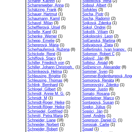
Schärer, Kathrin
(1)
Sobotková, Irena
(2)
Scharrenweber, Anna
(1)
Soboul, Albert
(1)
Schätzing, Frank
(5)
Sofokles
(3)
Schauer, Hartmut
(1)
Socha, Piotr
(1)
Schaumann, Kamil
(1)
Socha, Radomír
(2)
Schavel, Milan
(3)
Sojková, Zdenka
(1)
Schefflerová, Ursel
(5)
Sokol, Ondrej
(1)
Schelle, Karel
(1)
Sokolík, Viliam
(1)
Schenke, Werner
(1)
Sokolovský, Leon
(2)
Schepp, Emelie
(2)
Solčanská, Martina
(4)
Schererová, Mária
(1)
Solivajsová, Zlata
(1)
Scherhauferová, Ružena
(8)
Sollertinskij, Ivan Ivanov..
(1)
Schickele, René
(1)
Solomon, Robert C
(1)
Schiffová, Stacy
(1)
Solovič, Ján
(8)
Schiller, Friedrich von
(2)
Soltész, Arpád
(4)
Schiller, Johann Christoph..
(1)
Solženicyn, Alexander
(8)
Schimkeová, Helma
(1)
Sommer, Sven
(1)
Schleusing, Brigitte
(1)
Sommer-Bodenburgová, Ang
Schleusing, Thomas
(4)
Somorová, Renáta
(4)
Schlink, Bernhard
(1)
Somorovský, Zdenko
(1)
Schlogel, Gilbert
(2)
Somper, Justin
(6)
Schmidt, Annie M. G.
(2)
Sonato, Rosana
(1)
Schmidt, M
(1)
Sonnleitner, Marco
(2)
Schmidt-Roger, Heike
(1)
Sontagová, Susan
(1)
Schmidt-Röger, Heike
(1)
Sopko, Július
(1)
Schmiedel, Gottfried
(1)
Sopóci, Ján
(1)
Schmitt, Petra Maria
(2)
Sorel, Andrés
(1)
Schneider, Liane
(18)
Sorenson, Daniel O.
(1)
Schneider, Norbert
(1)
Sorosiak, Carlie
(1)
Schneider, Robert
(1)
Souad
(1)