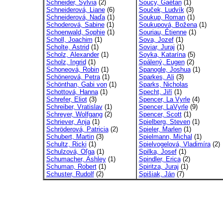
Schneider, Sylvia
(2)
Soucy, Gaétan
(1)
Schneiderová, Liane
(6)
Souček, Ludvík
(3)
Schneiderová, Naďa
(1)
Soukup, Roman
(1)
Schoderová, Sabine
(1)
Soukupová, Božena
(1)
Schoenwald, Sophie
(1)
Souriau, Étienne
(1)
Scholl, Joachim
(1)
Sova, Jozef
(1)
Scholte, Astrid
(1)
Soviar, Juraj
(1)
Scholz, Alexander
(1)
Soyka, Katarína
(5)
Scholz, Ingrid
(1)
Spálený, Eugen
(2)
Schoneová, Robin
(1)
Spanogle, Joshua
(1)
Schönerová, Petra
(1)
Sparkes, Ali
(3)
Schönthan, Gabi von
(1)
Sparks, Nicholas
Schottová, Hanna
(1)
Specht, Jiří
(1)
Schrefer, Eliot
(3)
Spencer, La Vyrle
(4)
Schreiber, Vratislav
(1)
Spencer, LaVyrle
(9)
Schreyer, Wolfgang
(2)
Spencer, Scott
(1)
Schriever, Anja
(1)
Spielberg, Steven
(1)
Schröderová, Patricia
(2)
Spieler, Marlen
(1)
Schubert, Martin
(3)
Spielmann, Michal
(1)
Schultz, Ricki
(1)
Spielvogelová, Vladimíra
(2)
Schulzová, Oľga
(1)
Spilka, Josef
(1)
Schumacher, Ashley
(1)
Spindler, Erica
(2)
Schuman, Robert
(1)
Spiritza, Juraj
(1)
Schuster, Rudolf
(2)
Spišiak, Ján
(7)