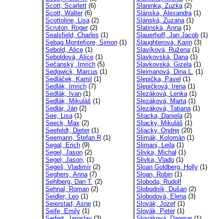
Scott, Scarlett
(6)
Slaninka, Zuzka
(2)
Scott, Walter
(6)
Slánska, Alexandra
(1)
Scottoline, Lisa
(2)
Slánská, Zuzana
(1)
Scruton, Roger
(2)
Slatinská, Anna
(1)
Sealsfield, Charles
(1)
Slauerhoff, Jan Jacob
(1)
Sebag Montefiore, Simon
(1)
Slaughterová, Karin
(3)
Sebold, Alice
(1)
Slavíková, Ružena
(1)
Seboldová, Alice
(1)
Slavkovská, Dana
(1)
Sečanský, Imrich
(5)
Slavkovská, Gizela
(1)
Sedgwick, Marcus
(1)
Sleimanová, Dina L.
(1)
Sedláček, Kamil
(1)
Slepička, Pavel
(1)
Sedlák, Imrich
(7)
Slepičková, Irena
(1)
Sedlák, Ivan
(1)
Slezáková, Lenka
(1)
Sedlák, Mikuláš
(1)
Slezáková, Marta
(1)
Sedlár, Ján
(2)
Slezáková, Tatiana
(1)
See, Lisa
(1)
Sliacka, Daniela
(2)
Seeck, Max
(2)
Sliacky, Mikuláš
(1)
Seefeldt, Dieter
(1)
Sliacky, Ondrej
(20)
Seemann, Štefan R
(1)
Slimák, Kolomán
(1)
Segal, Erich
(9)
Slimani, Leila
(1)
Segel, Jason
(2)
Slivka, Michal
(1)
Segel, Jason,
(1)
Slivka, Vlado
(1)
Segeš, Vladimír
(2)
Sloan Goldberg, Holly
(1)
Seghers, Anna
(7)
Sloan, Robin
(1)
Sehlberg, Dan T.
(2)
Sloboda, Rudolf
Sehnal, Roman
(2)
Slobodník, Dušan
(2)
Seidler, Leo
(1)
Slobodová, Elena
(3)
Seierstad, Asne
(1)
Slovák, Jozef
(1)
Seife, Emily
(1)
Slovák, Peter
(1)
Seifert, Jaroslav
(3)
Slováková, Dagmar
(1)