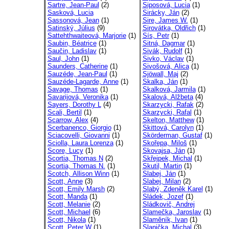
Sartre, Jean-Paul
(2)
Siposová, Lucia
(1)
Sasková, Lucia
Sirácky, Ján
(2)
Sassonová, Jean
(1)
Sire, James W.
(1)
Satinský, Július
(9)
Sirovátka, Oldřich
(1)
Sattehthwaiteová, Marjorie
(1)
Sís, Petr
(1)
Saubin, Béatrice
(1)
Sitná, Dagmar
(1)
Saučin, Ladislav
(1)
Sivák, Rudolf
(1)
Saul, John
(1)
Sivko, Václav
(1)
Saunders, Catherine
(1)
Sivošová, Alica
(1)
Sauzéde, Jean-Paul
(1)
Sjöwall, Maj
(2)
Sauzéde-Lagarde, Anne
(1)
Skalka, Ján
(1)
Savage, Thomas
(1)
Skalková, Jarmila
(1)
Savarijová, Veronika
(1)
Skalová, Alžbeta
(4)
Sayers, Dorothy L
(4)
Skarzycki, Rafak
(2)
Scali, Bertil
(1)
Skarzycki, Rafal
(1)
Scarrow, Alex
(4)
Skelton, Matthew
(1)
Scerbanenco, Giorgio
(1)
Skittová, Carolyn
(1)
Sciacovelli, Giovanni
(1)
Skörderman, Gustaf
(1)
Sciolla, Laura Lorenza
(1)
Skořepa, Miloš
(1)
Score, Lucy
(1)
Skovajsa, Ján
(1)
Scortia, Thomas N
(2)
Skřejpek, Michal
(1)
Scortia, Thomas N.
(1)
Skutil, Martin
(1)
Scotch, Allison Winn
(1)
Slabej, Ján
(1)
Scott, Anne
(3)
Slabej, Milan
(2)
Scott, Emily Marsh
(2)
Slabý, Zdeněk Karel
(1)
Scott, Manda
(1)
Sládek, Jozef
(1)
Scott, Melanie
(2)
Sládkovič, Andrej
Scott, Michael
(6)
Slamečka, Jaroslav
(1)
Scott, Nikola
(1)
Slaměník, Ivan
(1)
Scott, Peter W
(1)
Slanička, Michal
(3)