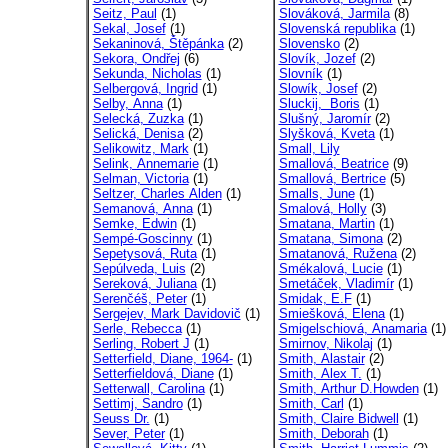
Seitz, Paul
(1)
Slováková, Jarmila
(8)
Sekal, Josef
(1)
Slovenská republika
(1)
Sekaninová, Štěpánka
(2)
Slovensko
(2)
Sekora, Ondřej
(6)
Slovík, Jozef
(2)
Sekunda, Nicholas
(1)
Slovník
(1)
Selbergová, Ingrid
(1)
Slowík, Josef
(2)
Selby, Anna
(1)
Sluckij, Boris
(1)
Selecká, Zuzka
(1)
Slušný, Jaromír
(2)
Selická, Denisa
(2)
Slyšková, Kveta
(1)
Selikowitz, Mark
(1)
Small, Lily
Selink, Annemarie
(1)
Smallová, Beatrice
(9)
Selman, Victoria
(1)
Smallová, Bertrice
(5)
Seltzer, Charles Alden
(1)
Smalls, June
(1)
Semanová, Anna
(1)
Smalová, Holly
(3)
Semke, Edwin
(1)
Smatana, Martin
(1)
Sempé-Goscinny
(1)
Smatana, Simona
(2)
Sepetysová, Ruta
(1)
Smatanová, Ružena
(2)
Sepúlveda, Luis
(2)
Smékalová, Lucie
(1)
Sereková, Juliana
(1)
Smetáček, Vladimír
(1)
Serenčéš, Peter
(1)
Smidak, E.F
(1)
Sergejev, Mark Davidovič
(1)
Smiešková, Elena
(1)
Serle, Rebecca
(1)
Smigelschiová, Anamaria
(1)
Serling, Robert J
(1)
Smirnov, Nikolaj
(1)
Setterfield, Diane, 1964-
(1)
Smith, Alastair
(2)
Setterfieldová, Diane
(1)
Smith, Alex T.
(1)
Setterwall, Carolina
(1)
Smith, Arthur D.Howden
(1)
Settimj, Sandro
(1)
Smith, Carl
(1)
Seuss Dr.
(1)
Smith, Claire Bidwell
(1)
Sever, Peter
(1)
Smith, Deborah
(1)