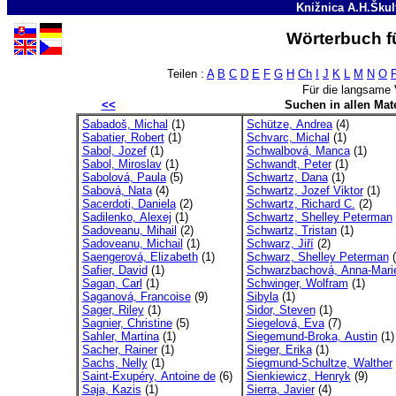
Knižnica A.H.Škul
Wörterbuch fü
Teilen :
A
B
C
D
E
F
G
H
Ch
I
J
K
L
M
N
O
Für die langsame 
<<
Suchen in allen Mate
Sabadoš, Michal
(1)
Schütze, Andrea
(4)
Sabatier, Robert
(1)
Schvarc, Michal
(1)
Sabol, Jozef
(1)
Schwalbová, Manca
(1)
Sabol, Miroslav
(1)
Schwandt, Peter
(1)
Sabolová, Paula
(5)
Schwartz, Dana
(1)
Sabová, Nata
(4)
Schwartz, Jozef Viktor
(1)
Sacerdoti, Daniela
(2)
Schwartz, Richard C.
(2)
Sadilenko, Alexej
(1)
Schwartz, Shelley Peterman
Sadoveanu, Mihail
(2)
Schwartz, Tristan
(1)
Sadoveanu, Michail
(1)
Schwarz, Jiří
(2)
Saengerová, Elizabeth
(1)
Schwarz, Shelley Peterman
(
Safier, David
(1)
Schwarzbachová, Anna-Mari
Sagan, Carl
(1)
Schwinger, Wolfram
(1)
Saganová, Francoise
(9)
Sibyla
(1)
Sager, Riley
(1)
Sidor, Steven
(1)
Sagnier, Christine
(5)
Siegelová, Eva
(7)
Sahler, Martina
(1)
Siegemund-Broka, Austin
(1)
Sacher, Rainer
(1)
Sieger, Erika
(1)
Sachs, Nelly
(1)
Siegmund-Schultze, Walther
Saint-Exupéry, Antoine de
(6)
Sienkiewicz, Henryk
(9)
Saja, Kazis
(1)
Sierra, Javier
(4)