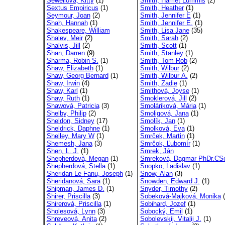
Sewellová, Kitty
(1)
Smith, Harriet Lummis
(2)
Sextus Empiricus
(1)
Smith, Heather
(1)
Seymour, Joan
(2)
Smith, Jennifer E
(1)
Shah, Hannah
(1)
Smith, Jennifer E.
(1)
Shakespeare, William
Smith, Lisa Jane
(35)
Shalev, Meir
(2)
Smith, Sarah
(2)
Shalvis, Jill
(2)
Smith, Scott
(1)
Shan, Darren
(9)
Smith, Stanley
(1)
Sharma, Robin S.
(1)
Smith, Tom Rob
(2)
Shaw, Elizabeth
(1)
Smith, Wilbur
(2)
Shaw, Georg Bernard
(1)
Smith, Wilbur A.
(2)
Shaw, Irwin
(4)
Smith, Zadie
(1)
Shaw, Karl
(1)
Smithová, Joyse
(1)
Shaw, Ruth
(1)
Smoklerová, Jill
(2)
Shawová, Patricia
(3)
Smoláriková, Mária
(1)
Shelby, Philip
(2)
Smoligová, Jana
(1)
Sheldon, Sidney
(17)
Smolík, Jan
(1)
Sheldrick, Daphne
(1)
Smolková, Eva
(1)
Shelley, Mary W
(1)
Smrček, Martin
(1)
Shemesh, Jana
(3)
Smrčok, Ľubomír
(1)
Shen, L. J.
(1)
Smrek, Ján
Shepherdová, Megan
(1)
Smreková, Dagmar PhDr.CS
Shepherdová, Stella
(1)
Snopko, Ladislav
(1)
Sheridan Le Fanu, Joseph
(1)
Snow, Alan
(3)
Sheridanová, Sara
(1)
Snowden, Edward J.
(1)
Shipman, James D.
(1)
Snyder, Timothy
(2)
Shirer, Priscilla
(3)
Sobeková-Majková, Monika
(
Shirerová, Priscilla
(1)
Sobihard, Jozef
(1)
Sholesová, Lynn
(3)
Sobocký, Emil
(1)
Shreveová, Anita
(2)
Sobolevskij, Vitalij J.
(1)