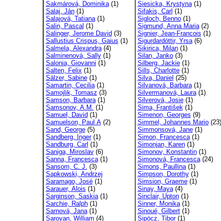
Sakmárová, Dominika
(1)
Siesicka, Krystyna
(1)
Salaj, Ján
(1)
Sifakis, Carl
(1)
Salajová, Tatiana
(1)
Sigloch, Benno
(1)
Salin, Pascal
(1)
Sigmund, Anna Maria
(2)
Salinger, Jerome David
(3)
Signier, Jean-Francois
(1)
Sallustius Crispus, Gaius
(1)
Sigurdardóttir, Yrsa
(6)
Salmela, Alexandra
(4)
Sikirica, Milan
(1)
Salminenová, Sally
(1)
Silan, Janko
(3)
Salonia, Giovanni
(1)
Silberg, Jackie
(1)
Salten, Felix
(1)
Sills, Charlotte
(1)
Sälzer, Sabine
(1)
Silva, Daniel
(25)
Samartin, Cecilia
(1)
Silvanová, Barbara
(1)
Samojlik, Tomasz
(3)
Silvermanová, Laura
(1)
Samson, Barbara
(1)
Silverová, Josie
(1)
Samsonov, A.M.
(1)
Sima, František
(1)
Samuel, David
(1)
Simenon, Georges
(9)
Samuelson, Paul A
(2)
Simmel, Johannes Mario
(23
Sand, George
(5)
Simmonsová, Jane
(1)
Sandberg, Inger
(1)
Simon, Francesca
(1)
Sandburg, Carl
(1)
Simonjan, Karen
(1)
Saniga, Miroslav
(6)
Simonov, Konstantin
(1)
Sanna, Francesca
(1)
Simonová, Francesca
(24)
Sansom, C. J.
(3)
Simons, Paullina
(1)
Sapkowski, Andrzej
Simpson, Dorothy
(1)
Saramago, José
(1)
Simsion, Graeme
(1)
Sarauer, Alois
(1)
Sinay, Maya
(4)
Sarginson, Saskia
(1)
Sinclair, Upton
(1)
Sarchie, Ralph
(1)
Sinner, Monika
(1)
Sarnová, Jana
(1)
Sinoué, Gilbert
(1)
Saroyan, William
(4)
Sipöcz, Tibor
(1)