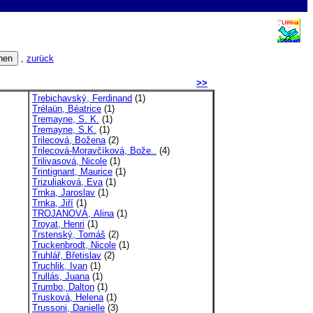
,
zurück
>>
Trebichavský, Ferdinand
(1)
Trélaün, Béatrice
(1)
Tremayne, S. K.
(1)
Tremayne, S.K.
(1)
Trilecová, Božena
(2)
Trilecová-Moravčíková, Bože..
(4)
Trilivasová, Nicole
(1)
Trintignant, Maurice
(1)
Trizuliaková, Eva
(1)
Trnka, Jaroslav
(1)
Trnka, Jiří
(1)
TROJANOVÁ, Alina
(1)
Troyat, Henri
(1)
Trstenský, Tomáš
(2)
Truckenbrodt, Nicole
(1)
Truhlář, Břetislav
(2)
Truchlik, Ivan
(1)
Trullás, Juana
(1)
Trumbo, Dalton
(1)
Trusková, Helena
(1)
Trussoni, Danielle
(3)