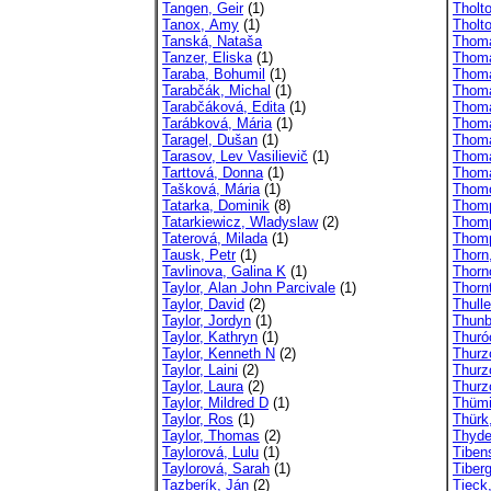
Tangen, Geir
(1)
Tholt
Tanox, Amy
(1)
Tholt
Tanská, Nataša
Thoma
Tanzer, Eliska
(1)
Thoma
Taraba, Bohumil
(1)
Thoma
Tarabčák, Michal
(1)
Thoma
Tarabčáková, Edita
(1)
Thoma
Tarábková, Mária
(1)
Thoma
Taragel, Dušan
(1)
Thoma
Tarasov, Lev Vasilievič
(1)
Thoma
Tarttová, Donna
(1)
Thoma
Tašková, Mária
(1)
Thomo
Tatarka, Dominik
(8)
Thomp
Tatarkiewicz, Wladyslaw
(2)
Thomp
Taterová, Milada
(1)
Thomp
Tausk, Petr
(1)
Thorn
Tavlinova, Galina K
(1)
Thorn
Taylor, Alan John Parcivale
(1)
Thorn
Taylor, David
(2)
Thulle
Taylor, Jordyn
(1)
Thunb
Taylor, Kathryn
(1)
Thuró
Taylor, Kenneth N
(2)
Thurz
Taylor, Laini
(2)
Thurz
Taylor, Laura
(2)
Thurz
Taylor, Mildred D
(1)
Thümi
Taylor, Ros
(1)
Thürk
Taylor, Thomas
(2)
Thyde
Taylorová, Lulu
(1)
Tiben
Taylorová, Sarah
(1)
Tiber
Tazberík, Ján
(2)
Tieck