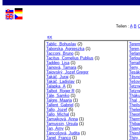
Teilen :
A
B
<<
Tablic, Bohuslav
(2)
Terem
Taborska, Agnieszka
(1)
Teren
Tacconi, Bruno
(1)
Terla
Tacitus, Cornelius Publius
(1)
Terlo
Taddeo, Lisa
(1)
Terrai
Tainová, Tamara
(5)
Terry
Tajovský, Jozef Gregor
Tesák
Takáč, Juraj
(1)
Těsno
Takáč, Ladislav
(1)
Tešov
Talapka, A
(1)
Tetzne
Talbot, Roger R
(1)
Tetzn
Tále, Samko
(1)
Tháku
Talgre, Maarja
(1)
Thal, 
Tallent, Gabriel
(1)
Theil
Tallo, Jozef
(5)
Thele
Tallo, Michal
(1)
Theor
Tamajková, Anna
(1)
Therm
Tamussin, Ursula
(1)
Thibau
Tan, Amy
(2)
Thiery
Táncošová, Judita
(1)
Thies
Tanel, Franco
(1)
Thiry,