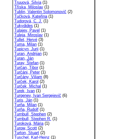
Truuová, Silvia
(1)
Tříska, Miloslav
(1)
Tublin, Valentin Solomonovič
(2)
Tučková, Kateřina
(1)
Tudorová, C. J.
(1)
Tukydides
(1)
Tulajev, Pavel
(1)
Tuleja, Miroslav
(1)
Tullet, Hervé
(3)
Tuma, Milan
(1)
Tupicyn, Jurij
(1)
Turan, Andrijan
(1)
Turan, Ján
Turay, Štefan
(1)
Turčan, Tibor
(1)
Turčáni, Peter
(1)
Turčány, Viliam
(8)
Turček, Karol
(2)
Turček, Michal
(1)
Turek, Ivan
(1)
Turgenev, Ivan Sergejevič
(6)
Turis, Ján
(1)
Turňa, Milan
(1)
Turňa, Rudolf
(1)
Turnbull, Stephen
(2)
Turnbull, Stephen R.
(1)
Turoková, Mária
(1)
Turow, Scott
(2)
Turton, Stuart
(2)
Tuschel, Karl-Heinz
(1)