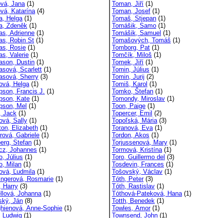
ová, Jana
(1)
Toman, Jiří
(1)
ová, Katarína
(4)
Toman, Josef
(1)
, Helga
(1)
Tomaš, Stjepan
(1)
, Zdeněk
(1)
Tomášik, Samo
(1)
s, Adrienne
(1)
Tomášik, Samuel
(1)
s, Robin St
(1)
Tomašových, Tomáš
(1)
s, Rosie
(1)
Tomborg, Pat
(1)
s, Valerie
(1)
Tomčík, Miloš
(1)
son, Dustin
(1)
Tomek, Jiří
(1)
sová, Scarlett
(1)
Tomin, Július
(1)
sová, Sherry
(3)
Tomin, Jurij
(2)
vá, Helga
(1)
Tomiš, Karol
(1)
son, Francis J.
(1)
Tomko, Štefan
(1)
son, Kate
(1)
Tomondy, Miroslav
(1)
son, Mel
(1)
Toon, Paige
(1)
, Jack
(1)
Topercer, Emil
(2)
ová, Sally
(1)
Topoľská, Mária
(3)
ton, Elizabeth
(1)
Toranová, Eva
(1)
rová, Gabriele
(1)
Tordon, Akos
(1)
erg, Stefan
(1)
Torjussenová, Mary
(1)
cz, Johannes
(1)
Tormová, Kristína
(1)
o, Július
(1)
Toro, Guillermo del
(3)
o, Milan
(1)
Tosdevin, Frances
(1)
ová, Ľudmila
(1)
Tošovský, Václav
(1)
ngerová, Rosmarie
(1)
Tóth, Peter
(3)
, Harry
(3)
Tóth, Rastislav
(1)
llová, Johanna
(1)
Tóthová-Pateková, Hana
(1)
ský, Ján
(8)
Totth, Benedek
(1)
ghienová, Anne-Sophie
(1)
Towles, Amor
(1)
, Ludwig
(1)
Townsend, John
(1)