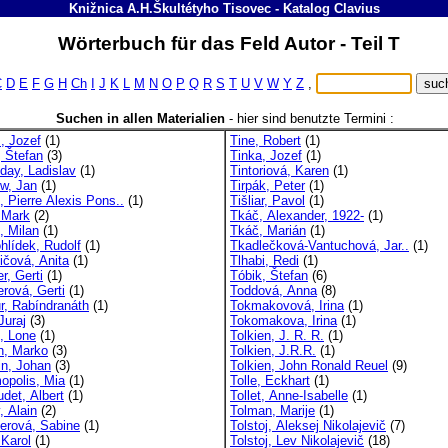
Knižnica A.H.Škultétyho Tisovec
-
Katalog
Clavius
Wörterbuch für das Feld Autor - Teil T
C
D
E
F
G
H
Ch
I
J
K
L
M
N
O
P
Q
R
S
T
U
V
W
Y
Z
,
Suchen in allen Materialien
-
hier sind benutzte Termini :
, Jozef
(1)
Tine, Robert
(1)
, Štefan
(3)
Tinka, Jozef
(1)
nday, Ladislav
(1)
Tintoriová, Karen
(1)
uw, Jan
(1)
Tirpák, Peter
(1)
l, Pierre Alexis Pons..
(1)
Tišliar, Pavol
(1)
, Mark
(2)
Tkáč, Alexander, 1922-
(1)
, Milan
(1)
Tkáč, Marián
(1)
hlídek, Rudolf
(1)
Tkadlečková-Vantuchová, Jar..
(1)
ičová, Anita
(1)
Tlhabi, Redi
(1)
r, Gerti
(1)
Tóbik, Štefan
(6)
erová, Gerti
(1)
Toddová, Anna
(8)
r, Rabíndranáth
(1)
Tokmakovová, Irina
(1)
Juraj
(3)
Tokomakova, Irina
(1)
s, Lone
(1)
Tolkien, J. R. R.
(1)
n, Marko
(3)
Tolkien, J.R.R.
(1)
in, Johan
(3)
Tolkien, John Ronald Reuel
(9)
opolis, Mia
(1)
Tolle, Eckhart
(1)
det, Albert
(1)
Tollet, Anne-Isabelle
(1)
, Alain
(2)
Tolman, Marije
(1)
lerová, Sabine
(1)
Tolstoj, Aleksej Nikolajevič
(7)
 Karol
(1)
Tolstoj, Lev Nikolajevič
(18)